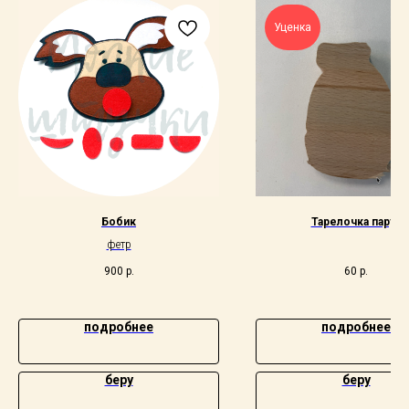
Уценка
Бобик
Тарелочка парус
фетр
900
р.
60
р.
подробнее
подробнее
беру
беру