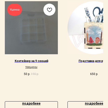
Уценка
Контейнер на 9 секций
Подставка для руче
трещины
50
р.
190
р.
650
р.
подробнее
подробнее