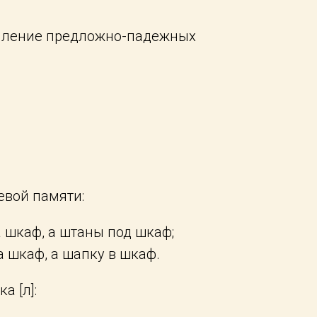
епление предложно-падежных
евой памяти:
 шкаф, а штаны под шкаф;
 шкаф, а шапку в шкаф.
а [л]: