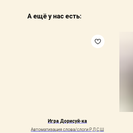
А ещё у нас есть:
Игра Дорисуй-ка
Автоматизация слова/слоги Р,Л,С,Ш