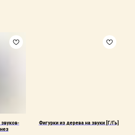
 звуков-
Фигурки из дерева на звуки [Г/Гь]
енез