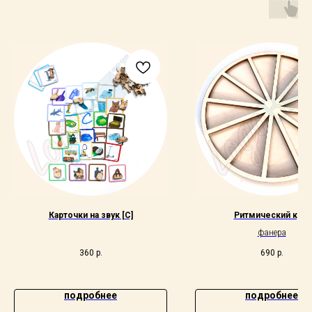
Карточки на звук [С]
Ритмический круг
фанера
360
р.
690
р.
подробнее
подробнее