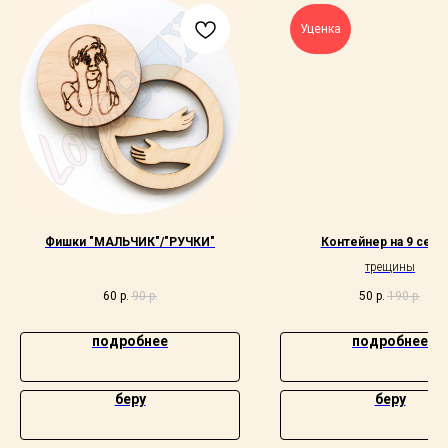
Уценка
Фишки "МАЛЬЧИК"/"РУЧКИ"
Контейнер на 9 секц
трещины
60
р.
90
р.
50
р.
190
р.
подробнее
подробнее
беру
беру