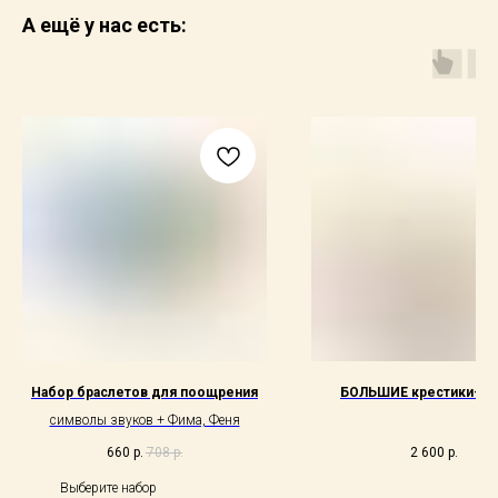
А ещё у нас есть:
Набор браслетов для поощрения
БОЛЬШИЕ крестики-но
символы звуков + Фима, Феня
660
р.
708
р.
2 600
р.
Выберите набор